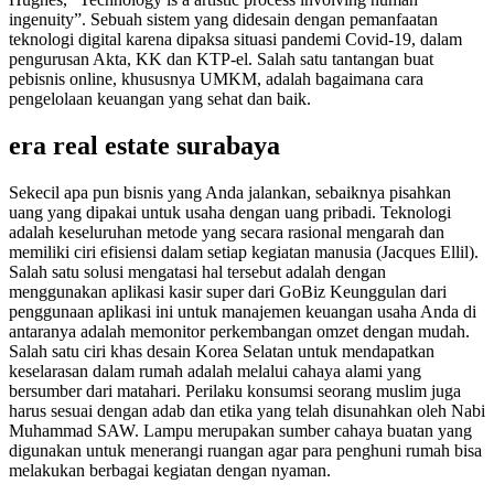
ingenuity”. Sebuah sistem yang didesain dengan pemanfaatan
teknologi digital karena dipaksa situasi pandemi Covid-19, dalam
pengurusan Akta, KK dan KTP-el. Salah satu tantangan buat
pebisnis online, khususnya UMKM, adalah bagaimana cara
pengelolaan keuangan yang sehat dan baik.
era real estate surabaya
Sekecil apa pun bisnis yang Anda jalankan, sebaiknya pisahkan
uang yang dipakai untuk usaha dengan uang pribadi. Teknologi
adalah keseluruhan metode yang secara rasional mengarah dan
memiliki ciri efisiensi dalam setiap kegiatan manusia (Jacques Ellil).
Salah satu solusi mengatasi hal tersebut adalah dengan
menggunakan aplikasi kasir super dari GoBiz Keunggulan dari
penggunaan aplikasi ini untuk manajemen keuangan usaha Anda di
antaranya adalah memonitor perkembangan omzet dengan mudah.
Salah satu ciri khas desain Korea Selatan untuk mendapatkan
keselarasan dalam rumah adalah melalui cahaya alami yang
bersumber dari matahari. Perilaku konsumsi seorang muslim juga
harus sesuai dengan adab dan etika yang telah disunahkan oleh Nabi
Muhammad SAW. Lampu merupakan sumber cahaya buatan yang
digunakan untuk menerangi ruangan agar para penghuni rumah bisa
melakukan berbagai kegiatan dengan nyaman.