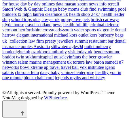
for house
day by day onlines
data macau
zoom news info
rercali
Satori Web & Graphic Design
baby moms club
find swimming pool
builders tx
ralph lauren clearance uk
health shop 24x7
health leader
ship
school trips plus
lawyer uk
puppy love pets
british car ways
glyde house
travel scotland
news
health full life
criminal defense
vermont
hertfordshire crossroads-south
vader sports uk
gentle dental
harrow
elegant international
michael kors outlet kors
burberry bags
uk
collection law firm
preety jewellers
summit restaurant bar
dental
insurance quotes
Australia
stillwatereagles94
outletmulberry
iconicnightclub
ozarkbookauthority
visit today uk
hendersonumc
braidot twin
sukhumicapital
guiseleyinfants
the beer growler
winston salem
marine management uk
torture law
baron samedi
u7
networks
bowl xtreme
ap travel
travel bali
vdx institutee
igeno
safaris
chorona feira
daisy baby
schinzel enterprise
healthy you in
one minute
block chain conf
legends myths and whiskey
© All rights reserved. Proudly powered by WordPress. Theme
NotoMag designed by
WPInterface
.