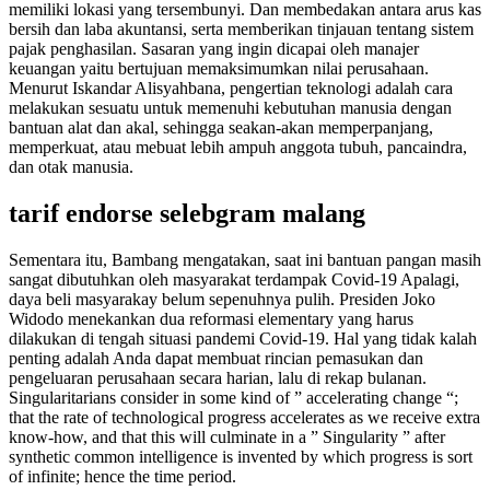
memiliki lokasi yang tersembunyi. Dan membedakan antara arus kas
bersih dan laba akuntansi, serta memberikan tinjauan tentang sistem
pajak penghasilan. Sasaran yang ingin dicapai oleh manajer
keuangan yaitu bertujuan memaksimumkan nilai perusahaan.
Menurut Iskandar Alisyahbana, pengertian teknologi adalah cara
melakukan sesuatu untuk memenuhi kebutuhan manusia dengan
bantuan alat dan akal, sehingga seakan-akan memperpanjang,
memperkuat, atau mebuat lebih ampuh anggota tubuh, pancaindra,
dan otak manusia.
tarif endorse selebgram malang
Sementara itu, Bambang mengatakan, saat ini bantuan pangan masih
sangat dibutuhkan oleh masyarakat terdampak Covid-19 Apalagi,
daya beli masyarakay belum sepenuhnya pulih. Presiden Joko
Widodo menekankan dua reformasi elementary yang harus
dilakukan di tengah situasi pandemi Covid-19. Hal yang tidak kalah
penting adalah Anda dapat membuat rincian pemasukan dan
pengeluaran perusahaan secara harian, lalu di rekap bulanan.
Singularitarians consider in some kind of ” accelerating change “;
that the rate of technological progress accelerates as we receive extra
know-how, and that this will culminate in a ” Singularity ” after
synthetic common intelligence is invented by which progress is sort
of infinite; hence the time period.