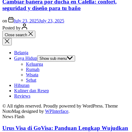
Cambiar bañera por ducha en Calella: confort,
seguridad y diseño para tu baño
on
July 23, 2025
July 23, 2025
Posted by
Close search
Belanja
Gaya Hidup
Show sub menu
Keluarga
Rumah
Wisata
Sehat
Hiburan
Kuliner dan Resep
Reviews
© All rights reserved. Proudly powered by WordPress. Theme
NotoMag designed by
WPInterface
.
News Flash
Urus Visa di GoVisa: Panduan Lengkap Wujudkan