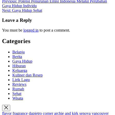
Previous:
Potensi Penurunan Emisi Indonesia Melalui Perubahan
Gaya Hidup Individu
Next:
Gaya Hidup Sehat
Leave a Reply
You must be
logged in
to post a comment.
Categories
Belanja
Berita
Gaya Hidup
Hiburan
Keluarga
Kuliner dan Resep
Lirik Lagu
Reviews
Rumah
Sehat
Wisata
flavor fragrance
dapietro corner
archie and kirk
senova vancouver