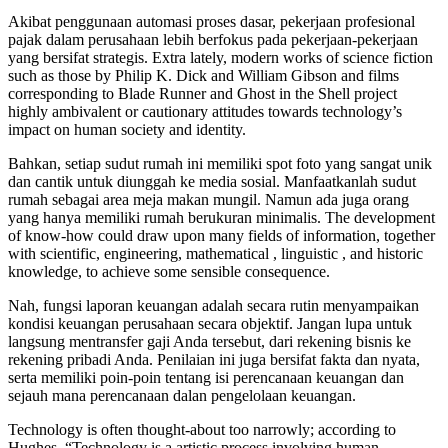
Akibat penggunaan automasi proses dasar, pekerjaan profesional
pajak dalam perusahaan lebih berfokus pada pekerjaan-pekerjaan
yang bersifat strategis. Extra lately, modern works of science fiction
such as those by Philip K. Dick and William Gibson and films
corresponding to Blade Runner and Ghost in the Shell project
highly ambivalent or cautionary attitudes towards technology’s
impact on human society and identity.
Bahkan, setiap sudut rumah ini memiliki spot foto yang sangat unik
dan cantik untuk diunggah ke media sosial. Manfaatkanlah sudut
rumah sebagai area meja makan mungil. Namun ada juga orang
yang hanya memiliki rumah berukuran minimalis. The development
of know-how could draw upon many fields of information, together
with scientific, engineering, mathematical , linguistic , and historic
knowledge, to achieve some sensible consequence.
Nah, fungsi laporan keuangan adalah secara rutin menyampaikan
kondisi keuangan perusahaan secara objektif. Jangan lupa untuk
langsung mentransfer gaji Anda tersebut, dari rekening bisnis ke
rekening pribadi Anda. Penilaian ini juga bersifat fakta dan nyata,
serta memiliki poin-poin tentang isi perencanaan keuangan dan
sejauh mana perencanaan dalan pengelolaan keuangan.
Technology is often thought-about too narrowly; according to
Hughes, “Technology is a artistic process involving human