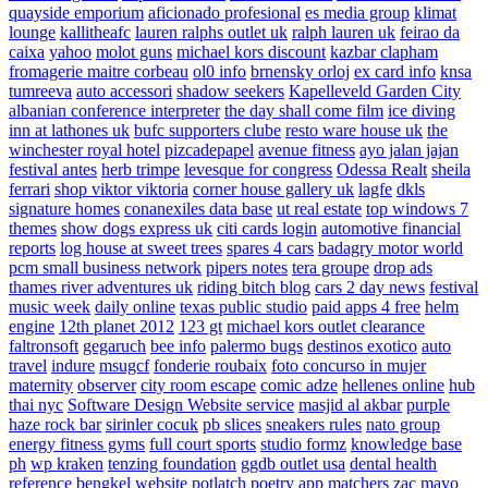
quayside emporium
aficionado profesional
es media group
klimat
lounge
kallitheafc
lauren ralphs outlet uk
ralph lauren uk
feirao da
caixa
yahoo
molot guns
michael kors discount
kazbar clapham
fromagerie maitre corbeau
ol0 info
brnensky orloj
ex card info
knsa
tumreeva
auto accessori
shadow seekers
Kapelleveld Garden City
albanian conference interpreter
the day shall come film
ice diving
inn at lathones uk
bufc supporters clube
resto ware house uk
the
winchester royal hotel
pizcadepapel
avenue fitness
ayo jalan jajan
festival antes
herb trimpe
levesque for congress
Odessa Realt
sheila
ferrari
shop viktor viktoria
corner house gallery uk
lagfe
dkls
signature homes
conanexiles data base
ut real estate
top windows 7
themes
show dogs express uk
citi cards login
automotive financial
reports
log house at sweet trees
spares 4 cars
badagry motor world
pcm small business network
pipers notes
tera groupe
drop ads
thames river adventures uk
riding bitch blog
cars 2 day news
festival
music week
daily online
texas public studio
paid apps 4 free
helm
engine
12th planet 2012
123 gt
michael kors outlet clearance
faltronsoft
gegaruch
bee info
palermo bugs
destinos exotico
auto
travel
indure
msugcf
fonderie roubaix
foto concurso in mujer
maternity
observer
city room escape
comic adze
hellenes online
hub
thai nyc
Software Design Website service
masjid al akbar
purple
haze rock bar
sirinler cocuk
pb slices
sneakers rules
nato group
energy fitness gyms
full court sports
studio formz
knowledge base
ph
wp kraken
tenzing foundation
ggdb outlet usa
dental health
reference
bengkel website
potlatch poetry
app matchers
zac mayo