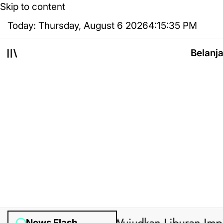
Skip to content
Today: Thursday, August 6 2026
4
:
15
:
36
PM
Belanj
News Flash