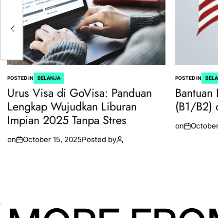
POSTED IN
BELANJA
POSTED IN
BEL
Urus Visa di GoVisa: Panduan
Bantuan 
Lengkap Wujudkan Liburan
(B1/B2) 
Impian 2025 Tanpa Stres
on
October
on
October 15, 2025
Posted by