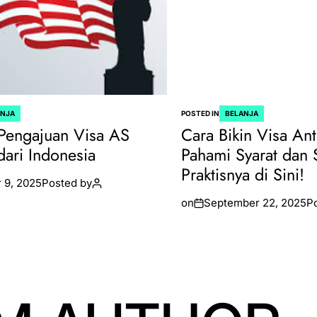
ANJA
POSTED IN
BELANJA
Pengajuan Visa AS
Cara Bikin Visa Ant
dari Indonesia
Pahami Syarat dan 
Praktisnya di Sini!
 9, 2025
Posted by
on
September 22, 2025
P