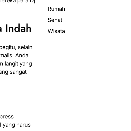
mereka para Dj
Rumah
Sehat
a Indah
Wisata
egitu, selain
imalis. Anda
 langit yang
ang sangat
 press
l yang harus