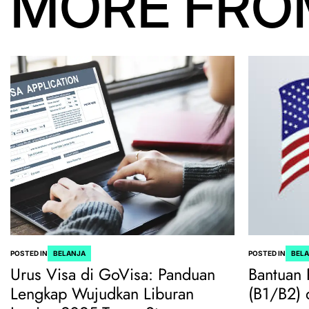
MORE FRO
POSTED IN
BELANJA
POSTED IN
BEL
Urus Visa di GoVisa: Panduan
Bantuan 
Lengkap Wujudkan Liburan
(B1/B2) 