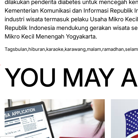
dilakukan penderita diabetes untuk mencegah ke
Kementerian Komunikasi dan Informasi Republik 
industri wisata termasuk pelaku Usaha Mikro Kec
Republik Indonesia mendukung gerakan wisata se
Mikro Kecil Menengah Yogyakarta.
Tags
bulan
,
hiburan
,
karaoke
,
karawang
,
malam
,
ramadhan
,
selam
YOU MAY A