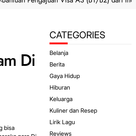
n Pengajuan Visa AS (B1/B2) dari Indonesia
CATEGORIES
am Di
Belanja
Berita
Gaya Hidup
Hiburan
Keluarga
Kuliner dan Resep
Lirik Lagu
g bisa
Reviews