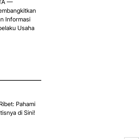
RTA —
membangkitkan
n Informasi
pelaku Usaha