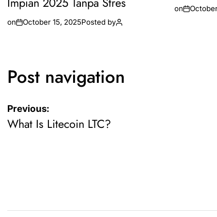
Impian 2025 Tanpa Stres
on
October
on
October 15, 2025
Posted by
Post navigation
Previous:
What Is Litecoin LTC?