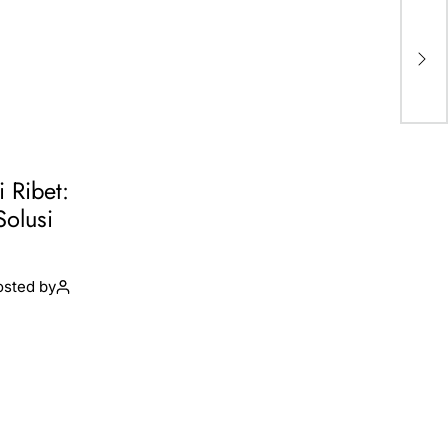
i Ribet:
Solusi
osted by