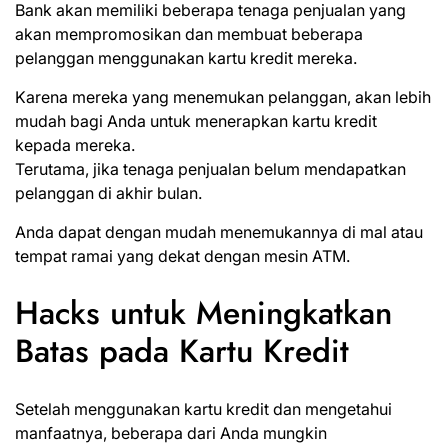
Bank akan memiliki beberapa tenaga penjualan yang
akan mempromosikan dan membuat beberapa
pelanggan menggunakan kartu kredit mereka.
Karena mereka yang menemukan pelanggan, akan lebih
mudah bagi Anda untuk menerapkan kartu kredit
kepada mereka.
Terutama, jika tenaga penjualan belum mendapatkan
pelanggan di akhir bulan.
Anda dapat dengan mudah menemukannya di mal atau
tempat ramai yang dekat dengan mesin ATM.
Hacks untuk Meningkatkan
Batas pada Kartu Kredit
Setelah menggunakan kartu kredit dan mengetahui
manfaatnya, beberapa dari Anda mungkin