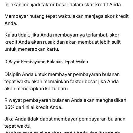
Ini akan menjadi faktor besar dalam skor kredit Anda.
Membayar hutang tepat waktu akan menjaga skor kredit
Anda.
Kalau tidak, jika Anda membayarnya terlambat, skor
kredit Anda akan rusak dan akan membuat lebih sulit
untuk menerapkan kartu.
3 Bayar Pembayaran Bulanan Tepat Waktu
Disiplin Anda untuk membayar pembayaran bulanan
tepat waktu akan memainkan faktor besar jika Anda
akan menerapkan kartu baru.
Riwayat pembayaran bulanan Anda akan menghasilkan
35% dari nilai kredit Anda.
Jika Anda tidak dapat membayar pembayaran bulanan
tepat waktu,