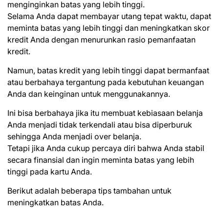
menginginkan batas yang lebih tinggi.
Selama Anda dapat membayar utang tepat waktu, dapat
meminta batas yang lebih tinggi dan meningkatkan skor
kredit Anda dengan menurunkan rasio pemanfaatan
kredit.
Namun, batas kredit yang lebih tinggi dapat bermanfaat
atau berbahaya tergantung pada kebutuhan keuangan
Anda dan keinginan untuk menggunakannya.
Ini bisa berbahaya jika itu membuat kebiasaan belanja
Anda menjadi tidak terkendali atau bisa diperburuk
sehingga Anda menjadi over belanja.
Tetapi jika Anda cukup percaya diri bahwa Anda stabil
secara finansial dan ingin meminta batas yang lebih
tinggi pada kartu Anda.
Berikut adalah beberapa tips tambahan untuk
meningkatkan batas Anda.