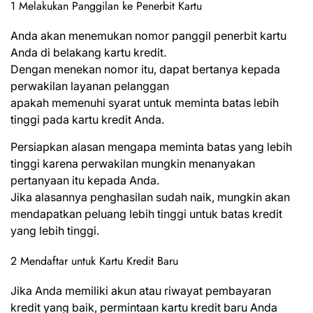
1 Melakukan Panggilan ke Penerbit Kartu
Anda akan menemukan nomor panggil penerbit kartu
Anda di belakang kartu kredit.
Dengan menekan nomor itu, dapat bertanya kepada
perwakilan layanan pelanggan
apakah memenuhi syarat untuk meminta batas lebih
tinggi pada kartu kredit Anda.
Persiapkan alasan mengapa meminta batas yang lebih
tinggi karena perwakilan mungkin menanyakan
pertanyaan itu kepada Anda.
Jika alasannya penghasilan sudah naik, mungkin akan
mendapatkan peluang lebih tinggi untuk batas kredit
yang lebih tinggi.
2 Mendaftar untuk Kartu Kredit Baru
Jika Anda memiliki akun atau riwayat pembayaran
kredit yang baik, permintaan kartu kredit baru Anda