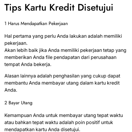
Tips Kartu Kredit Disetujui
1 Harus Mendapatkan Pekerjaan
Hal pertama yang perlu Anda lakukan adalah memiliki
pekerjaan.
Akan lebih baik jika Anda memiliki pekerjaan tetap yang
memberikan Anda file pendapatan dari perusahaan
tempat Anda bekerja.
Alasan lainnya adalah penghasilan yang cukup dapat
membantu Anda membayar utang dalam kartu kredit
Anda.
2 Bayar Utang
Kemampuan Anda untuk membayar utang tepat waktu
atau bahkan tepat waktu adalah poin positif untuk
mendapatkan kartu Anda disetujui.