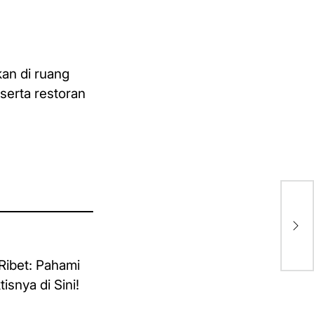
an di ruang
serta restoran
Apa
Pen
Da