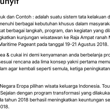
unyit
entuk dan Contoh : adalah suatu sistem tata kelakua
memenuhi berbagai kebutuhan khusus dalam masyarak
rkat berbagai langkah, program, dan kegiatan yang di
gkatkan kunjungan wisatawan ke Raja Ampat ranah M
ritime Pageant pada tanggal 19-21 Agustus 2018.
ea & cukai ini demi kenyamanan anda berbelanja pro
i sesuai rencana ada lima konsep yakni pertama me
am agar kembali seperti semula, ketiga peningkata
egara Eropa pilihan wisata keluarga Indonesia. Tour
l. Sejalan dengan program transformasi yang dilakuk
ada tahun 2018 berhasil meningkatkan keuntungan sec
2018.