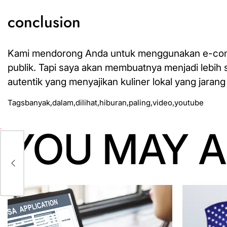
conclusion
Kami mendorong Anda untuk menggunakan e-comp
publik. Tapi saya akan membuatnya menjadi lebih
autentik yang menyajikan kuliner lokal yang jarang
Tags
banyak
,
dalam
,
dilihat
,
hiburan
,
paling
,
video
,
youtube
YOU MAY A
n