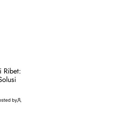
i Ribet:
Solusi
osted by