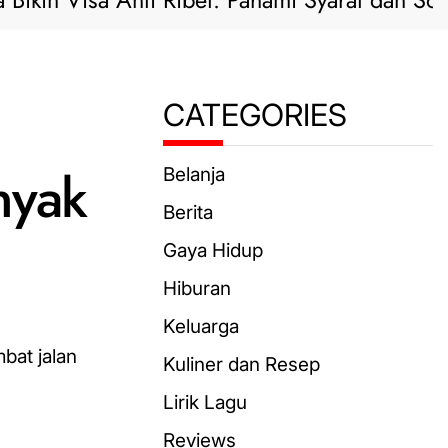
 Visa Anti Ribet: Pahami Syarat dan Solusi Pra
CATEGORIES
nyak
Belanja
Berita
Gaya Hidup
Hiburan
Keluarga
bat jalan
Kuliner dan Resep
Lirik Lagu
Reviews