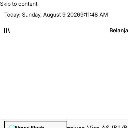
Skip to content
Today: Sunday, August 9 2026
9
:
11
:
49
AM
Belanj
News Flash
ted by