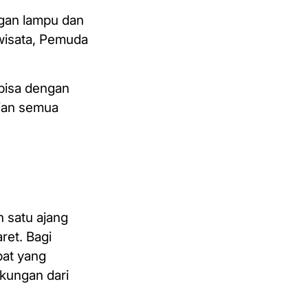
ngan lampu dan
iwisata, Pemuda
 bisa dengan
pian semua
h satu ajang
ret. Bagi
pat yang
ukungan dari