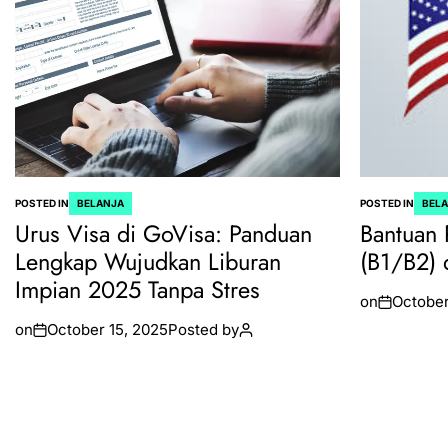
POSTED IN
BELANJA
POSTED IN
BEL
Urus Visa di GoVisa: Panduan
Bantuan 
Lengkap Wujudkan Liburan
(B1/B2) 
Impian 2025 Tanpa Stres
on
October
on
October 15, 2025
Posted by