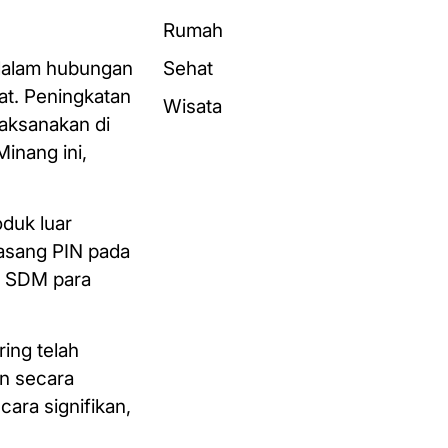
Rumah
n dalam hubungan
Sehat
at. Peningkatan
Wisata
laksanakan di
inang ini,
duk luar
masang PIN pada
n SDM para
ing telah
an secara
ara signifikan,