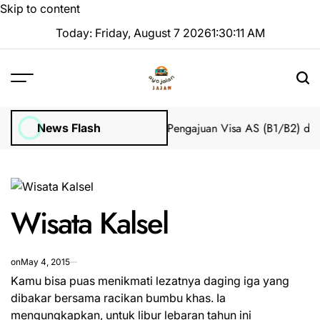
Skip to content
Today: Friday, August 7 2026
1
:
30
:
11
AM
Impian 2025 Tanpa Stres
Bantuan Pengajuan Visa AS (B1/B2) dari 
News Flash
Wisata Kalsel
on
May 4, 2015
Kamu bisa puas menikmati lezatnya daging iga yang
dibakar bersama racikan bumbu khas. Ia
mengungkapkan, untuk libur lebaran tahun ini