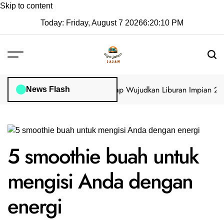
Skip to content
Today: Friday, August 7 2026
6
:
20
:
11
PM
sa di GoVisa: Panduan Lengkap Wujudkan Liburan Impian 2025 Ta
News Flash
5 smoothie buah untuk
mengisi Anda dengan
energi