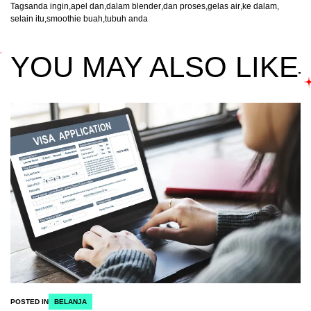
Tags
anda ingin
,
apel dan
,
dalam blender
,
dan proses
,
gelas air
,
ke dalam
,
selain itu
,
smoothie buah
,
tubuh anda
YOU MAY ALSO LIKE
POSTED IN
BELANJA