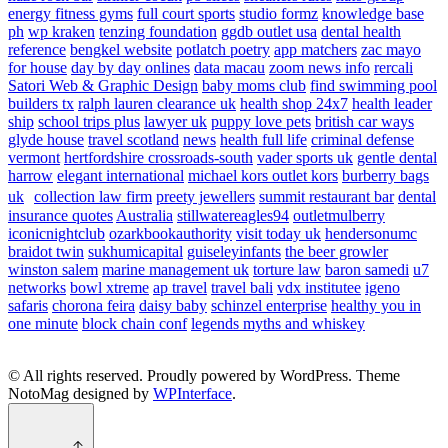
energy fitness gyms
full court sports
studio formz
knowledge base
ph
wp kraken
tenzing foundation
ggdb outlet usa
dental health
reference
bengkel website
potlatch poetry
app matchers
zac mayo
for house
day by day onlines
data macau
zoom news info
rercali
Satori Web & Graphic Design
baby moms club
find swimming pool
builders tx
ralph lauren clearance uk
health shop 24x7
health leader
ship
school trips plus
lawyer uk
puppy love pets
british car ways
glyde house
travel scotland
news
health full life
criminal defense
vermont
hertfordshire crossroads-south
vader sports uk
gentle dental
harrow
elegant international
michael kors outlet kors
burberry bags
uk
collection law firm
preety jewellers
summit restaurant bar
dental
insurance quotes
Australia
stillwatereagles94
outletmulberry
iconicnightclub
ozarkbookauthority
visit today uk
hendersonumc
braidot twin
sukhumicapital
guiseleyinfants
the beer growler
winston salem
marine management uk
torture law
baron samedi
u7
networks
bowl xtreme
ap travel
travel bali
vdx institutee
igeno
safaris
chorona feira
daisy baby
schinzel enterprise
healthy you in
one minute
block chain conf
legends myths and whiskey
© All rights reserved. Proudly powered by WordPress. Theme
NotoMag designed by
WPInterface
.