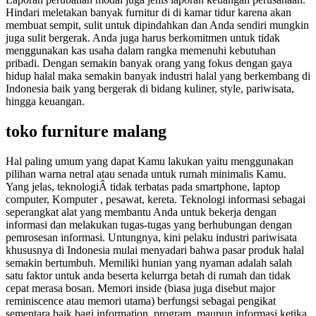
Hindari meletakan banyak furnitur di di kamar tidur karena akan
membuat sempit, sulit untuk dipindahkan dan Anda sendiri mungkin
juga sulit bergerak. Anda juga harus berkomitmen untuk tidak
menggunakan kas usaha dalam rangka memenuhi kebutuhan
pribadi. Dengan semakin banyak orang yang fokus dengan gaya
hidup halal maka semakin banyak industri halal yang berkembang di
Indonesia baik yang bergerak di bidang kuliner, style, pariwisata,
hingga keuangan.
toko furniture malang
Hal paling umum yang dapat Kamu lakukan yaitu menggunakan
pilihan warna netral atau senada untuk rumah minimalis Kamu.
Yang jelas, teknologiÂ tidak terbatas pada smartphone, laptop
computer, Komputer , pesawat, kereta. Teknologi informasi sebagai
seperangkat alat yang membantu Anda untuk bekerja dengan
informasi dan melakukan tugas-tugas yang berhubungan dengan
pemrosesan informasi. Untungnya, kini pelaku industri pariwisata
khususnya di Indonesia mulai menyadari bahwa pasar produk halal
semakin bertumbuh. Memiliki hunian yang nyaman adalah salah
satu faktor untuk anda beserta kelurrga betah di rumah dan tidak
cepat merasa bosan. Memori inside (biasa juga disebut major
reminiscence atau memori utama) berfungsi sebagai pengikat
sementara baik bagi information, program, maupun informasi ketika