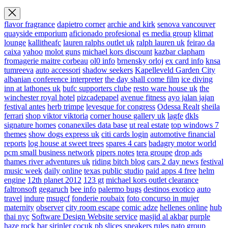
flavor fragrance
dapietro corner
archie and kirk
senova vancouver
quayside emporium
aficionado profesional
es media group
klimat
lounge
kallitheafc
lauren ralphs outlet uk
ralph lauren uk
feirao da
caixa
yahoo
molot guns
michael kors discount
kazbar clapham
fromagerie maitre corbeau
ol0 info
brnensky orloj
ex card info
knsa
tumreeva
auto accessori
shadow seekers
Kapelleveld Garden City
albanian conference interpreter
the day shall come film
ice diving
inn at lathones uk
bufc supporters clube
resto ware house uk
the
winchester royal hotel
pizcadepapel
avenue fitness
ayo jalan jajan
festival antes
herb trimpe
levesque for congress
Odessa Realt
sheila
ferrari
shop viktor viktoria
corner house gallery uk
lagfe
dkls
signature homes
conanexiles data base
ut real estate
top windows 7
themes
show dogs express uk
citi cards login
automotive financial
reports
log house at sweet trees
spares 4 cars
badagry motor world
pcm small business network
pipers notes
tera groupe
drop ads
thames river adventures uk
riding bitch blog
cars 2 day news
festival
music week
daily online
texas public studio
paid apps 4 free
helm
engine
12th planet 2012
123 gt
michael kors outlet clearance
faltronsoft
gegaruch
bee info
palermo bugs
destinos exotico
auto
travel
indure
msugcf
fonderie roubaix
foto concurso in mujer
maternity
observer
city room escape
comic adze
hellenes online
hub
thai nyc
Software Design Website service
masjid al akbar
purple
haze rock bar
sirinler cocuk
pb slices
sneakers rules
nato group