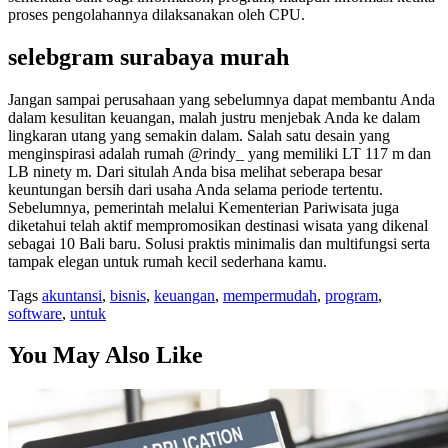
proses pengolahannya dilaksanakan oleh CPU.
selebgram surabaya murah
Jangan sampai perusahaan yang sebelumnya dapat membantu Anda
dalam kesulitan keuangan, malah justru menjebak Anda ke dalam
lingkaran utang yang semakin dalam. Salah satu desain yang
menginspirasi adalah rumah @rindy_ yang memiliki LT 117 m dan
LB ninety m. Dari situlah Anda bisa melihat seberapa besar
keuntungan bersih dari usaha Anda selama periode tertentu.
Sebelumnya, pemerintah melalui Kementerian Pariwisata juga
diketahui telah aktif mempromosikan destinasi wisata yang dikenal
sebagai 10 Bali baru. Solusi praktis minimalis dan multifungsi serta
tampak elegan untuk rumah kecil sederhana kamu.
Tags
akuntansi
,
bisnis
,
keuangan
,
mempermudah
,
program
,
software
,
untuk
You May Also Like