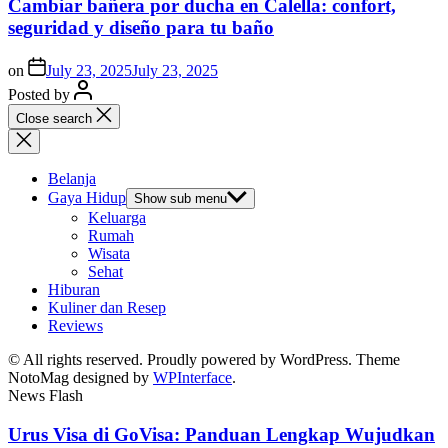
Cambiar bañera por ducha en Calella: confort,
seguridad y diseño para tu baño
on
July 23, 2025
July 23, 2025
Posted by
Close search
Belanja
Gaya Hidup
Show sub menu
Keluarga
Rumah
Wisata
Sehat
Hiburan
Kuliner dan Resep
Reviews
© All rights reserved. Proudly powered by WordPress. Theme
NotoMag designed by
WPInterface
.
News Flash
Urus Visa di GoVisa: Panduan Lengkap Wujudkan