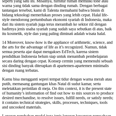
seperti yang satu ini. Misalnya, furnitur rumah memiliki tone atau
warna yang tidak sama dengan dinding rumah. Dengan berbagai
tantangan tersebut, kami di Talenta memahami bahwa bisnis di
bidang teknologi memerlukan proses yang lebih cepat. Halal life-
style mendorong pertumbuhan ekonomi syariah di Indonesia, maka
dari itu sistem syariah juga terus merambah ke sektor riil dengan
hadirnya jenis usaha syariah yang sudah saya sebutkan di atas, baik
itu kosmetik, style dan yang paling diminati adalah wisata halal.
14 Moreover, know-how is the appliance of arithmetic, science, and
the arts for the advantage of life as it’s recognized. Namun, tidak
semua peserta ajar dapat mengakses EdTech, karena sistem
pendidikan Indonesia belum siap untuk menambah pembelajaran
secara daring dengan cepat. Konsep cermin yang memenuhi sebuah
sisi dinding banyak diterapkan di apartemen-apartemen minimalis
dengan ruang terbatas.
Kamu bisa mengganti seprei tempat tidur dengan warna merah atau
putih, memasang gantungan khas Natal di sudut kamar, serta
meletakkan perintilan di meja. On this context, it is the present state
of humanity’s information of find out how to mix sources to produce
desired merchandise, to resolve issues, fulfill needs, or satisfy needs;
it contains technical strategies, skills, processes, techniques, tools
and uncooked materials.
Laporan perubahan modal juga jenis laporan keuangan perusahaan.