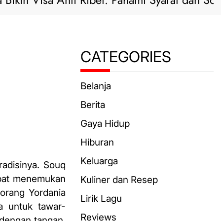
 Visa Anti Ribet: Pahami Syarat dan Solusi Prak
CATEGORIES
Belanja
Berita
Gaya Hidup
Hiburan
Keluarga
radisinya. Souq
apat menemukan
Kuliner dan Resep
orang Yordania
Lirik Lagu
a untuk tawar-
Reviews
 dengan tangan,