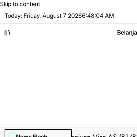
Skip to content
Today: Friday, August 7 2026
6
:
48
:
05
AM
Belanj
News Flash
ed by