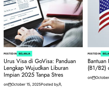
POSTED IN
BELANJA
POSTED IN
BEL
Urus Visa di GoVisa: Panduan
Bantuan 
Lengkap Wujudkan Liburan
(B1/B2) 
Impian 2025 Tanpa Stres
on
October
on
October 15, 2025
Posted by