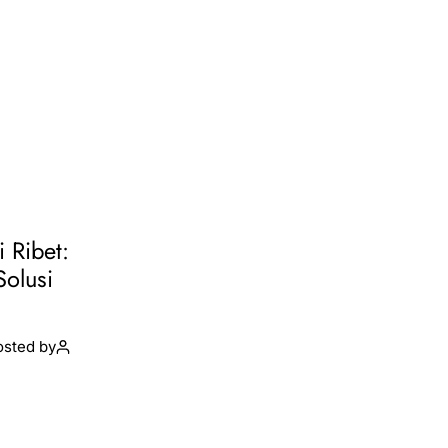
i Ribet:
Solusi
osted by