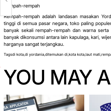
Rempah-rempah
Rempah-rempah adalah landasan masakan Yorda
tinggi di semua pasar negara, toko paling popu
banyak sekali rempah-rempah dan warna serta
banyak dikonsumsi antara lain kapulaga, kari, wij
harganya sangat terjangkau.
Tags
di kota
,
di yordania
,
ditemukan di
,
kota kota
,
laut mati
,
remp
YOU MAY A