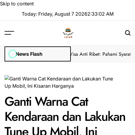
Skip to content
Today: Friday, August 7 2026
2
:
33
:
03
AM
B2) dari Indonesia
Cara Bikin Visa Anti Ribet: Pahami Syarat dan So
News Flash
Ganti Warna Cat
Kendaraan dan Lakukan
Tune Up Mobil, Ini