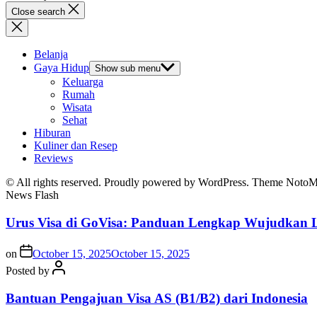
Close search
Belanja
Gaya Hidup
Show sub menu
Keluarga
Rumah
Wisata
Sehat
Hiburan
Kuliner dan Resep
Reviews
© All rights reserved. Proudly powered by WordPress. Theme Noto
News Flash
Urus Visa di GoVisa: Panduan Lengkap Wujudkan L
on
October 15, 2025
October 15, 2025
Posted by
Bantuan Pengajuan Visa AS (B1/B2) dari Indonesia