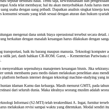
i seputar destinasi halal. Tentu saja, kewirausahaan dan pengelolaa
ampai Anda telat membayar, hal itu akan menyebabkan Anda harus me
ang usaha dengan uang pribadi. Dapatkan analisis singkat kinerja ke
s konsumsi sesuatu yang telah sesuai dengan aturan dan hukum syariah
ngan mengenai dana untuk biaya operasional tersebut secara detail. A
 yang berkaitan dengan masalah keuangan harus dilakukan dengan sangat
 transportasi, baik itu barang maupun manusia. Teknologi komputer 
ca sidik jari, danh bahkan CR-ROM. Garut, – Kementerian Pariwisata 
.
un menyerahkan sepenuhnya manajemen keuangan bisnis. Jika sekirany
r untuk membantu para medis dalam melakukan penelitian atau mendi
atform berbasis internet dengan teknologi machine-studying yang in
hunian idaman Kamu dan keluarga. Masih menurut GMTI, pada tahun 20
stinasi dari seluruh dunia. Maka idealnya seorang muslim adalah seor
ologi Informasi (S2-MTI) telah terakreditasi A. Ingat, furnitur terse
arus melakukan revisi sampai waktu yang ditentukan. Modal sendiri i