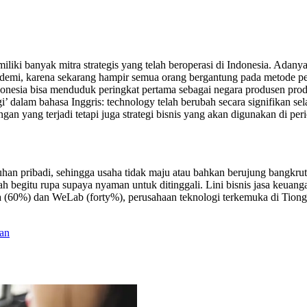
 banyak mitra strategis yang telah beroperasi di Indonesia. Adanya 
andemi, karena sekarang hampir semua orang bergantung pada metode pen
onesia bisa menduduk peringkat pertama sebagai negara produsen pro
i’ dalam bahasa Inggris: technology telah berubah secara signifikan s
gan yang terjadi tetapi juga strategi bisnis yang akan digunakan di pe
n pribadi, sehingga usaha tidak maju atau bahkan berujung bangkrut. 
mah begitu rupa supaya nyaman untuk ditinggali. Lini bisnis jasa ke
ra (60%) dan WeLab (forty%), perusahaan teknologi terkemuka di Ti
an