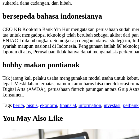
sukarela dana cadangan, dan hibah.
bersepeda bahasa indonesianya
CEO KB Kookmin Bank Yin Hur mengatakan perusahaan sudah memiliki
tua untuk mengadopsi teknologi telah berubah sebagai akibat dari p
ENIAC I dikembangkan. Semoga saja dengan adanya strategi ini, Ind
syariah maupun nasional di Indonesia. Penggunaan istilah â€˜teknolog
laporan di atas, Perusahaan tidak hanya dapat menganalisis perkemban
hobby makan pontianak
Tak jarang kali pelaku usaha menggunakan modal usaha untuk kebutuha
tepat. Meski lahan terbatas, namun kamu harus bisa mendekorasi ru
Digital Arta (AWDA), perusahaan fintech patungan antara Grup Ast
konsumen.
Tags
berita
,
bisnis
,
ekonomi
,
finansial
,
information
,
investasi
,
perbank
You May Also Like