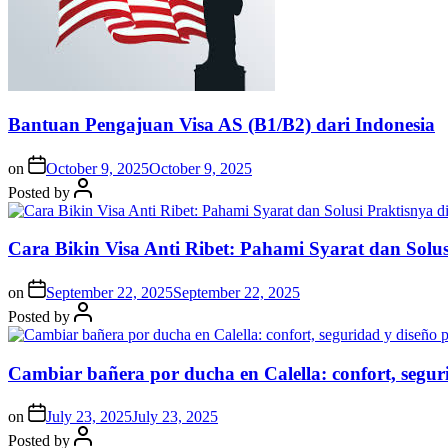
Bantuan Pengajuan Visa AS (B1/B2) dari Indonesia
on
October 9, 2025
October 9, 2025
Posted by
Cara Bikin Visa Anti Ribet: Pahami Syarat dan Solusi
on
September 22, 2025
September 22, 2025
Posted by
Cambiar bañera por ducha en Calella: confort, segur
on
July 23, 2025
July 23, 2025
Posted by