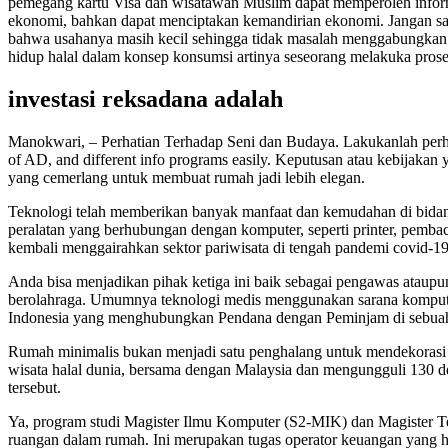
pemegang kartu Visa dan wisatawan Muslim dapat memperoleh informas
ekonomi, bahkan dapat menciptakan kemandirian ekonomi. Jangan s
bahwa usahanya masih kecil sehingga tidak masalah menggabungkan u
hidup halal dalam konsep konsumsi artinya seseorang melakuka prose
investasi reksadana adalah
Manokwari, – Perhatian Terhadap Seni dan Budaya. Lakukanlah perhitu
of AD, and different info programs easily. Keputusan atau kebijakan
yang cemerlang untuk membuat rumah jadi lebih elegan.
Teknologi telah memberikan banyak manfaat dan kemudahan di bidang
peralatan yang berhubungan dengan komputer, seperti printer, pemba
kembali menggairahkan sektor pariwisata di tengah pandemi covid-19
Anda bisa menjadikan pihak ketiga ini baik sebagai pengawas ataup
berolahraga. Umumnya teknologi medis menggunakan sarana kompute
Indonesia yang menghubungkan Pendana dengan Peminjam di sebuah pl
Rumah minimalis bukan menjadi satu penghalang untuk mendekorasi 
wisata halal dunia, bersama dengan Malaysia dan mengungguli 130 de
tersebut.
Ya, program studi Magister Ilmu Komputer (S2-MIK) dan Magister Tekn
ruangan dalam rumah. Ini merupakan tugas operator keuangan yang h