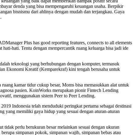
n keuangan yang baik dapat memberikan dampak positif secara
mbayar denda yang bisa mempengaruhi keuangan usaha. Berpikir
uangan bisnismu dari ahlinya dengan mudah dan terjangkau. Gaya
.
DManager Plus has good reporting features, connects to all elements
 hati-hati. Tentu dengan mempercantik ruang keluarga bisa jadi ide
adalah teknologi yang berhubungan dengan komputer, termasuk
dan Ekonomi Kreatif (Kemparekraf) kini tengah berusaha untuk
a ruang kamar tidur cukup besar, Moms bisa memasukkan alat untuk
agnosa pasien. KoinWorks merupakan pionir Fintech Lending
ovatif, menggunakan sistem Peer to Peer Lending.
19 Indonesia telah menduduki peringkat pertama sebagai destinasi
ang yang memiliki gaya hidup yang sesuai dengan aturan-aturan
but tidak perlu berukuran besar melainkan sesuai dengan ukuran
tu berupa simpanan pokok, simpanan wajib, simpanan bebas atau