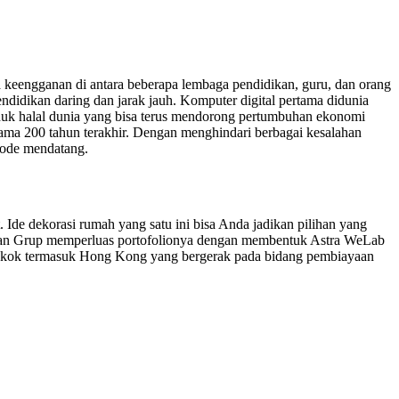
keengganan di antara beberapa lembaga pendidikan, guru, dan orang
didikan daring dan jarak jauh. Komputer digital pertama didunia
duk halal dunia yang bisa terus mendorong pertumbuhan ekonomi
elama 200 tahun terakhir. Dengan menghindari berbagai kesalahan
riode mendatang.
Ide dekorasi rumah yang satu ini bisa Anda jadikan pilihan yang
uangan Grup memperluas portofolionya dengan membentuk Astra WeLab
ongkok termasuk Hong Kong yang bergerak pada bidang pembiayaan