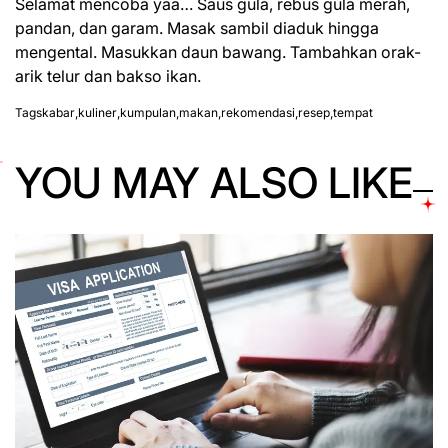
Selamat mencoba yaa… Saus gula, rebus gula merah,
pandan, dan garam. Masak sambil diaduk hingga
mengental. Masukkan daun bawang. Tambahkan
orak-
arik telur
dan bakso ikan.
Tags
kabar
,
kuliner
,
kumpulan
,
makan
,
rekomendasi
,
resep
,
tempat
YOU MAY ALSO LIKE