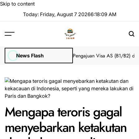
Skip to content
Today: Friday, August 7 2026
6
:
18
:
09
AM
Impian 2025 Tanpa Stres
Bantuan Pengajuan Visa AS (B1/B2) dari I
News Flash
Mengapa teroris gagal
menyebarkan ketakutan