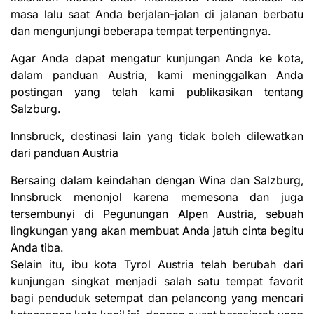
masa lalu saat Anda berjalan-jalan di jalanan berbatu
dan mengunjungi beberapa tempat terpentingnya.
Agar Anda dapat mengatur kunjungan Anda ke kota,
dalam panduan
Austria, kami meninggalkan Anda
postingan yang telah kami publikasikan tentang
Salzburg.
Innsbruck, destinasi lain yang tidak boleh dilewatkan
dari panduan Austria
Bersaing dalam keindahan dengan Wina dan Salzburg,
Innsbruck menonjol karena memesona dan juga
tersembunyi di Pegunungan Alpen Austria, sebuah
lingkungan yang akan membuat Anda jatuh cinta begitu
Anda tiba.
Selain itu, ibu kota Tyrol Austria telah berubah dari
kunjungan singkat menjadi salah satu tempat favorit
bagi penduduk setempat dan pelancong yang mencari