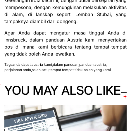
ketenangan kota kecil ini, dengan pusat bersejarah yang
mempesona, dengan kemungkinan melakukan aktivitas
di alam, di lanskap seperti Lembah Stubai, yang
tampaknya diambil dari dongeng.
Agar Anda dapat mengatur masa tinggal Anda di
Innsbruck, dalam panduan Austria kami menyertakan
pos di mana kami berbicara tentang tempat-tempat
yang tidak boleh Anda lewatkan.
Tags
anda dapat
,
austria kami
,
dalam panduan
,
panduan austria
,
perjalanan anda
,
salah satu
,
tempat tempat
,
tidak boleh
,
yang kami
YOU MAY ALSO LIKE