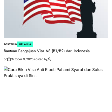
POSTED IN
BELANJA
Bantuan Pengajuan Visa AS (B1/B2) dari Indonesia
on
October 9, 2025
Posted by