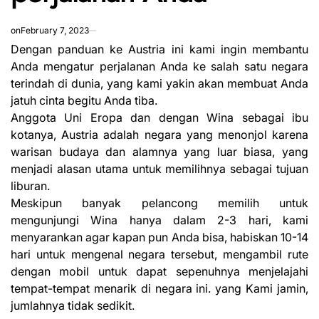
on
February 7, 2023
Dengan panduan ke Austria ini kami ingin membantu
Anda mengatur perjalanan Anda ke salah satu negara
terindah di dunia, yang kami yakin akan membuat Anda
jatuh cinta begitu Anda tiba.
Anggota Uni Eropa dan dengan Wina sebagai ibu
kotanya, Austria adalah negara yang menonjol karena
warisan budaya dan alamnya yang luar biasa, yang
menjadi alasan utama untuk memilihnya sebagai tujuan
liburan.
Meskipun banyak pelancong memilih untuk
mengunjungi Wina hanya dalam 2-3 hari, kami
menyarankan agar kapan pun Anda bisa, habiskan 10-14
hari untuk mengenal negara tersebut, mengambil rute
dengan mobil untuk dapat sepenuhnya menjelajahi
tempat-tempat menarik di negara ini. yang Kami jamin,
jumlahnya tidak sedikit.