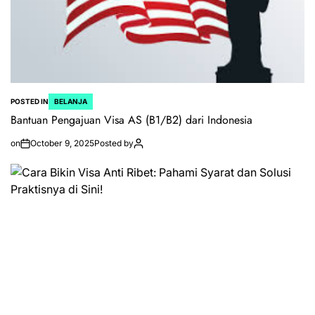
POSTED IN
BELANJA
Bantuan Pengajuan Visa AS (B1/B2) dari Indonesia
on
October 9, 2025
Posted by