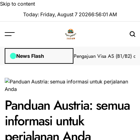
Skip to content
Today: Friday, August 7 2026
6
:
56
:
02
AM
mpian 2025 Tanpa Stres
Bantuan Pengajuan Visa AS (B1/B2) dari I
News Flash
Panduan Austria: semua
informasi untuk
perjalanan Anda