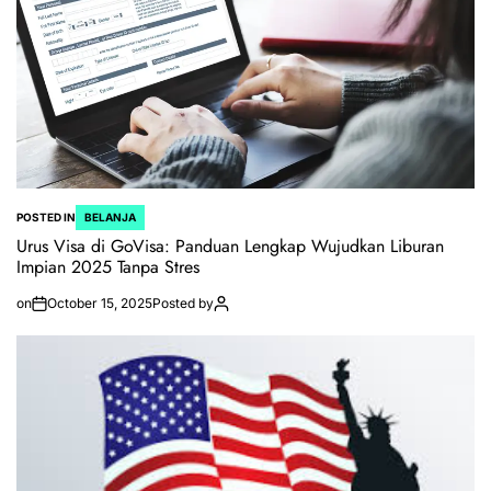
POSTED IN
BELANJA
Urus Visa di GoVisa: Panduan Lengkap Wujudkan Liburan
Impian 2025 Tanpa Stres
on
October 15, 2025
Posted by