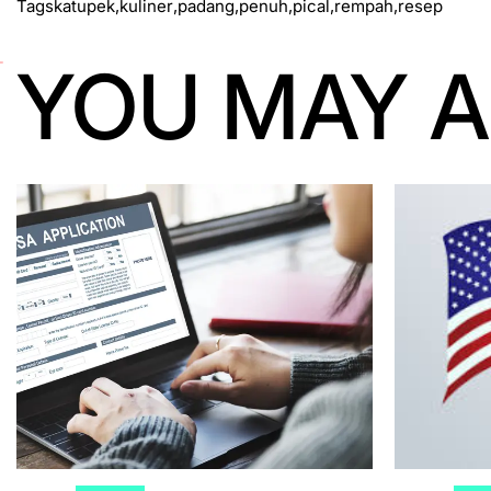
Tags
katupek
,
kuliner
,
padang
,
penuh
,
pical
,
rempah
,
resep
YOU MAY A