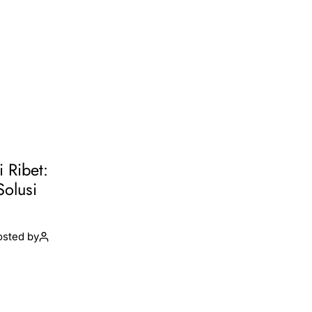
i Ribet:
Solusi
osted by