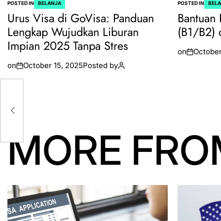
POSTED IN
BELANJA
POSTED IN
BEL
Urus Visa di GoVisa: Panduan
Bantuan 
Lengkap Wujudkan Liburan
(B1/B2) 
Impian 2025 Tanpa Stres
on
October
on
October 15, 2025
Posted by
MORE FRO