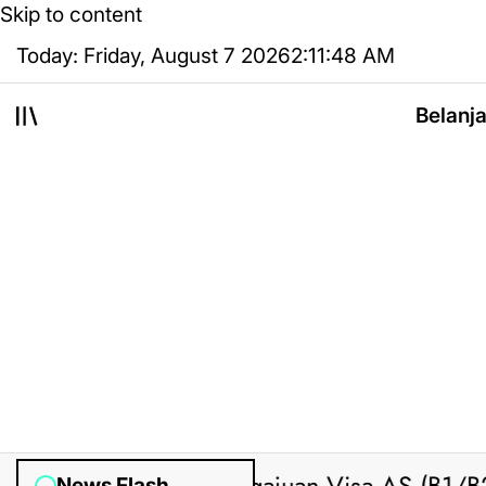
Skip to content
Today: Friday, August 7 2026
2
:
11
:
48
AM
Belanj
News Flash
sted by