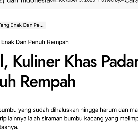
ri Indonesia
Cara Biki
ak Dan Penuh Rempah
l, Kuliner Khas Pada
nuh Rempah
s bumbu yang sudah
dihaluskan hingga
harum dan ma
p lainnya ialah siraman bumbu kacang yang melimp
tasnya.