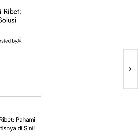
i Ribet:
Solusi
osted by
5 C
Ba
Pe