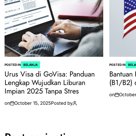
POSTED IN
BELANJA
POSTED IN
BEL
Urus Visa di GoVisa: Panduan
Bantuan 
Lengkap Wujudkan Liburan
(B1/B2) 
Impian 2025 Tanpa Stres
on
October
on
October 15, 2025
Posted by