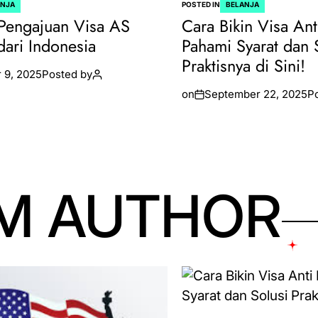
ANJA
POSTED IN
BELANJA
Pengajuan Visa AS
Cara Bikin Visa Ant
dari Indonesia
Pahami Syarat dan 
Praktisnya di Sini!
 9, 2025
Posted by
on
September 22, 2025
P
M AUTHOR