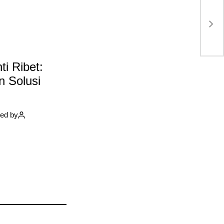
Th
Kr
Ni
Ga
ti Ribet:
n Solusi
ed by