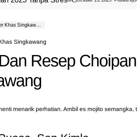
5 Tanpa Stres
Bantua
 Khas Singkawang
a Dan Resep Choipan
kawang
enti menarik perhatian. Ambil es mojito semangka, 