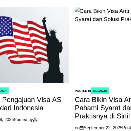
ANJA
POSTED IN
BELANJA
 Pengajuan Visa AS
Cara Bikin Visa An
dari Indonesia
Pahami Syarat da
Praktisnya di Sini!
9, 2025
Posted by
on
September 22, 2025
Post