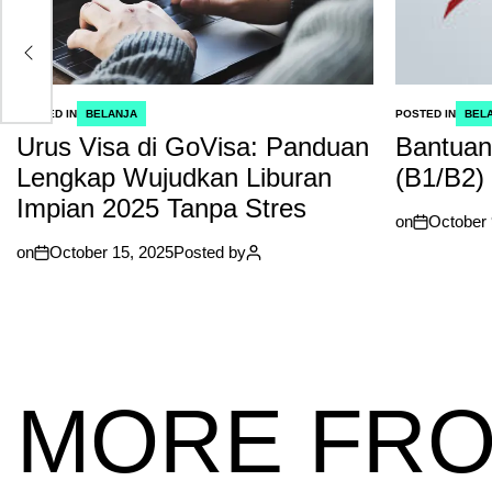
POSTED IN
BELANJA
POSTED IN
BEL
Urus Visa di GoVisa: Panduan
Bantuan
Lengkap Wujudkan Liburan
(B1/B2) 
Impian 2025 Tanpa Stres
on
October 
on
October 15, 2025
Posted by
MORE FRO