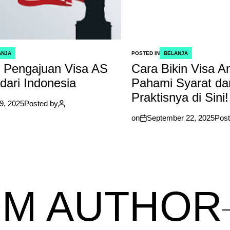
ANJA
POSTED IN
BELANJA
 Pengajuan Visa AS
Cara Bikin Visa An
dari Indonesia
Pahami Syarat da
Praktisnya di Sini!
9, 2025
Posted by
on
September 22, 2025
Post
M AUTHOR