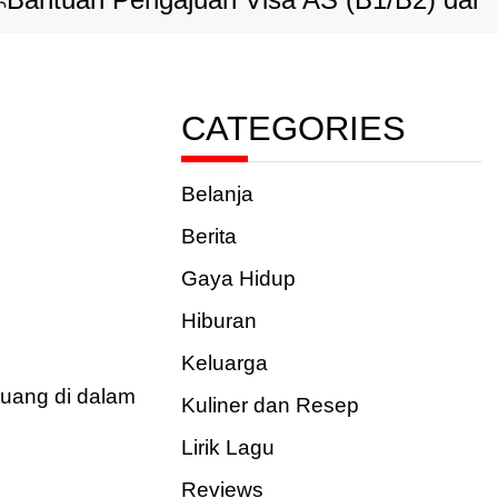
n Pengajuan Visa AS (B1/B2) dari Indone
CATEGORIES
Belanja
Berita
Gaya Hidup
Hiburan
Keluarga
tuang di dalam
Kuliner dan Resep
Lirik Lagu
Reviews