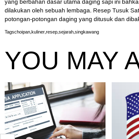
yang berbahan dasar utama daging sapi ini bahk
dilakukan oleh sebuah lembaga. Resep Tusuk Sat
potongan-potongan daging yang ditusuk dan diba
Tags
choipan
,
kuliner
,
resep
,
sejarah
,
singkawang
YOU MAY A