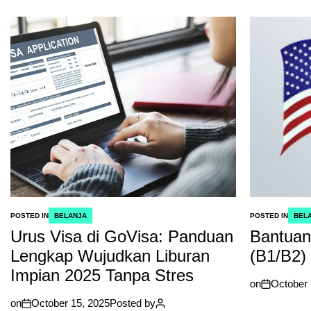
POSTED IN
BELANJA
POSTED IN
BEL
Urus Visa di GoVisa: Panduan
Bantuan
Lengkap Wujudkan Liburan
(B1/B2) 
Impian 2025 Tanpa Stres
on
October 
on
October 15, 2025
Posted by