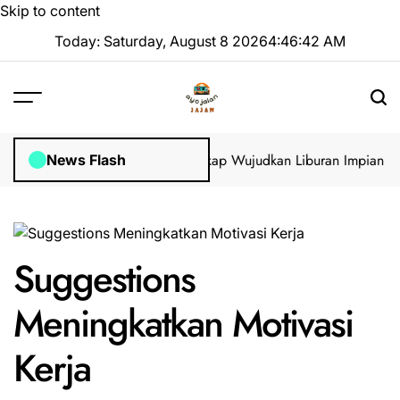
Skip to content
Today: Saturday, August 8 2026
4
:
46
:
43
AM
Visa di GoVisa: Panduan Lengkap Wujudkan Liburan Impian 2025 T
News Flash
Suggestions
Meningkatkan Motivasi
Kerja