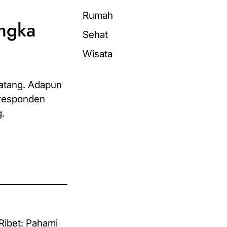
Rumah
ngka
Sehat
Wisata
datang. Adapun
 responden
g.