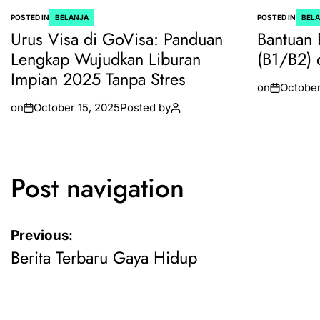
POSTED IN
BELANJA
POSTED IN
BEL
Urus Visa di GoVisa: Panduan
Bantuan 
Lengkap Wujudkan Liburan
(B1/B2) 
Impian 2025 Tanpa Stres
on
October
on
October 15, 2025
Posted by
Post navigation
Previous:
Berita Terbaru Gaya Hidup