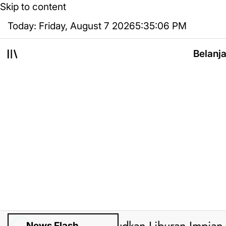
Skip to content
Today: Friday, August 7 2026
5
:
35
:
07
PM
Belanj
News Flash