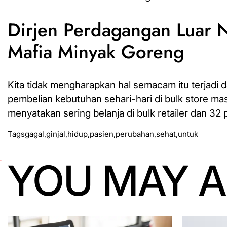
Dirjen Perdagangan Luar 
Mafia Minyak Goreng
Kita tidak mengharapkan hal semacam itu terjadi
pembelian kebutuhan sehari-hari di bulk store m
menyatakan sering belanja di bulk retailer dan 32
Tags
gagal
,
ginjal
,
hidup
,
pasien
,
perubahan
,
sehat
,
untuk
YOU MAY A