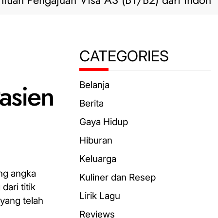
engajuan Visa AS (B1/B2) dari Indonesia
CATEGORIES
asien
Belanja
Berita
Gaya Hidup
Hiburan
Keluarga
ang angka
Kuliner dan Resep
ari titik
Lirik Lagu
 yang telah
Reviews