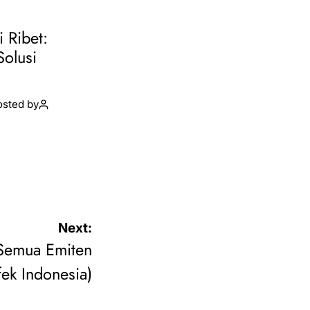
i Ribet:
Solusi
osted by
Next:
(Semua Emiten
fek Indonesia)