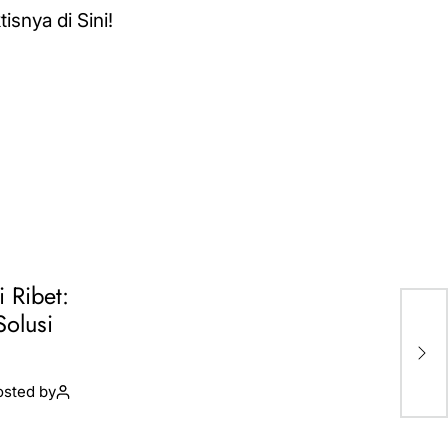
i Ribet:
Kno
Solusi
Pa
Emi
Ind
osted by