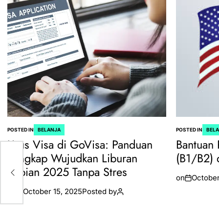
POSTED IN
BELANJA
POSTED IN
BEL
Urus Visa di GoVisa: Panduan
Bantuan 
Lengkap Wujudkan Liburan
(B1/B2) 
Impian 2025 Tanpa Stres
on
October
on
October 15, 2025
Posted by