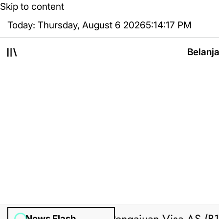
Skip to content
Today: Thursday, August 6 2026
5
:
14
:
17
PM
Belanj
News Flash
Posted by