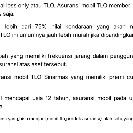
tal loss only atau TLO. Asuransi mobil TLO member
 saja.
ya lebih dari 75% nilai kendaraan yang akan 
 TLO ini umumnya jauh lebih murah jika dibandingk
abah yang memiliki frekuensi jarang dalam penggu
uransi atas aset tersebut.
uransi mobil TLO Sinarmas yang memiliki premi c
bil mencapai usia 12 tahun, asuransi mobil pada
a.
ansi yang
,
bisa menjadi
,
mobil tlo
,
produk asuransi
,
salah satu
,
yang