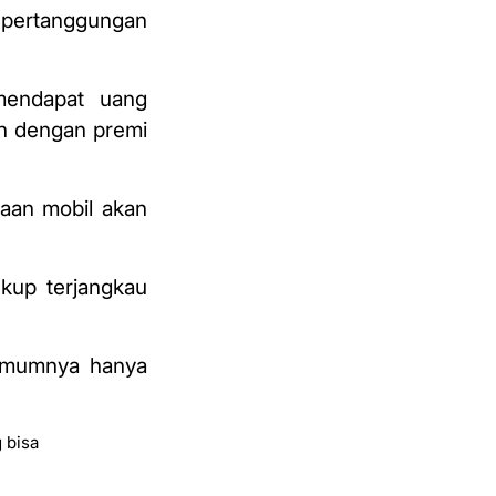
i pertanggungan
mendapat uang
an dengan premi
naan mobil akan
ukup terjangkau
 umumnya hanya
 bisa