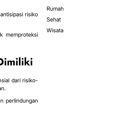
Rumah
ntisipasi risiko
Sehat
Wisata
uk memproteksi
imiliki
ial dari risiko-
an.
n perlindungan