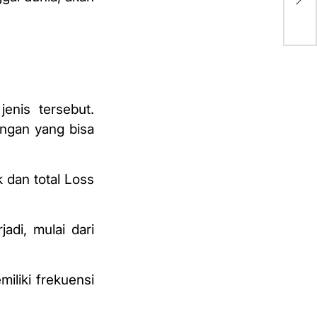
dij
enis tersebut.
ungan yang bisa
k dan total Loss
adi, mulai dari
iliki frekuensi