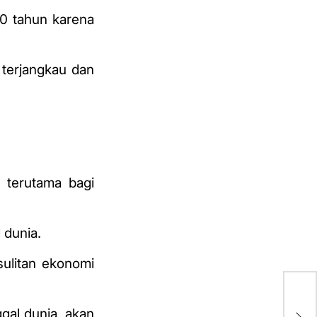
30 tahun karena
 terjangkau dan
 terutama bagi
 dunia.
ulitan ekonomi
to
seb
gal dunia, akan