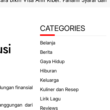
kin Visa Anti Ribet: Pahami Syarat dan Solusi P
CATEGORIES
si
Belanja
Berita
Gaya Hidup
Hiburan
Keluarga
dungan finansial
Kuliner dan Resep
Lirik Lagu
anggungan dari
Reviews